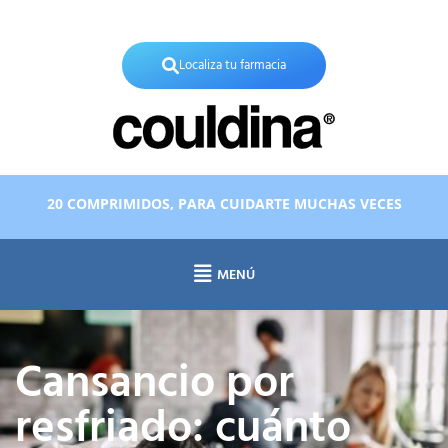
X
Localiza tu farmacia
20 COMPRIMIDOS, PARA CUIDARTE MUCHAS VECES
MENÚ
Cansancio por
resfriado: cuánto