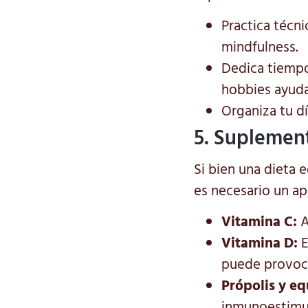
Practica técni
mindfulness.
Dedica tiempo 
hobbies ayudan
Organiza tu dí
5. Suplement
Si bien una dieta 
es necesario un ap
Vitamina C:
A
Vitamina D:
E
puede provoca
Própolis y eq
inmunoestimu