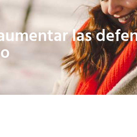
umentar las defen
no