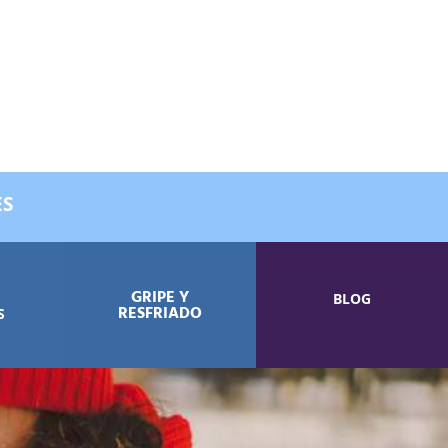
X
ES
GRIPE Y
BLOG
RESFRIADO
S