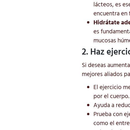
lácteos, es es
encuentra en f
Hidrátate a
es fundamenta
mucosas húme
2. Haz ejerc
Si deseas aumentar
mejores aliados pa
El ejercicio m
por el cuerpo.
Ayuda a reduci
Prueba con ej
como el entre