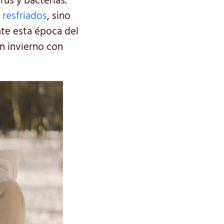
rus y bacterias.
 resfriados
, sino
te esta época del
n invierno con