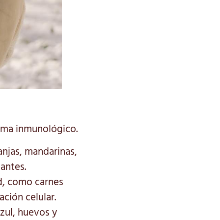
stema inmunológico.
njas, mandarinas,
dantes.
ad, como carnes
ción celular.
zul, huevos y