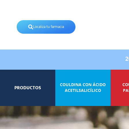
Localiza tu farmacia
2
COULDINA CON ÁCIDO
CO
PRODUCTOS
ACETILSALICÍLICO
PA