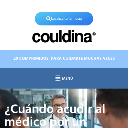
X
Localiza tu farmacia
20 COMPRIMIDOS, PARA CUIDARTE MUCHAS VECES
MENÚ
¿Cuándo acudir al
médico por un