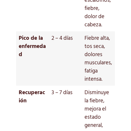
escalofríos,
fiebre,
dolor de
cabeza.
Pico de la
2 – 4 días
Fiebre alta,
enfermeda
tos seca,
d
dolores
musculares,
fatiga
intensa.
Recuperac
3 – 7 días
Disminuye
ión
la fiebre,
mejora el
estado
general,