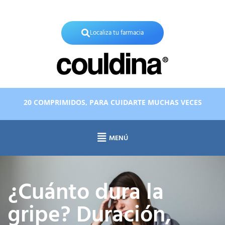
X
Localiza tu farmacia
20 COMPRIMIDOS, PARA CUIDARTE MUCHAS VECES
MENÚ
¿Cuánto dura la
gripe? Duración,