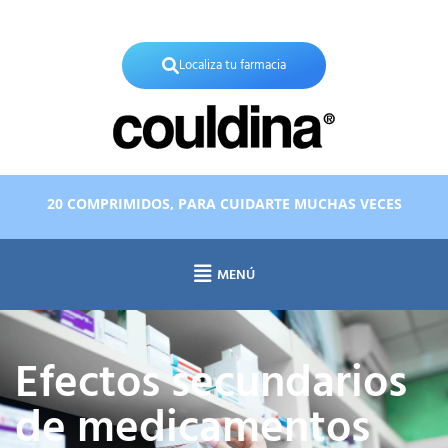
X
Localiza tu farmacia
20 COMPRIMIDOS, PARA CUIDARTE MUCHAS VECES
MENÚ
Efectos secundarios
de medicamentos