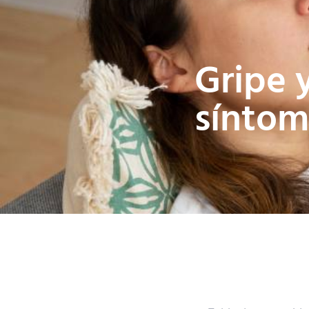
Gripe 
síntom