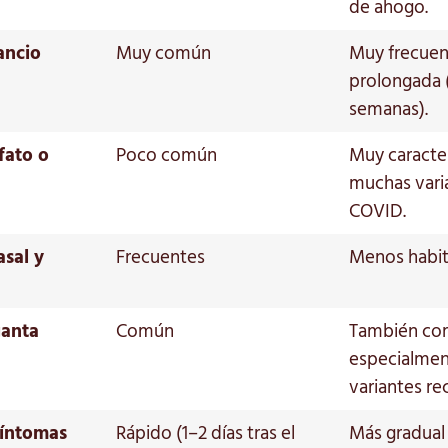
de ahogo.
ancio
Muy común
Muy frecuen
prolongada 
semanas).
fato o
Poco común
Muy caracter
muchas vari
COVID.
sal y
Frecuentes
Menos habit
ganta
Común
También co
especialmen
variantes re
 síntomas
Rápido (1–2 días tras el
Más gradual 