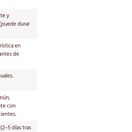
te y
(puede durar
ística en
antes de
uales.
mún,
te con
cientes.
(2–5 días tras