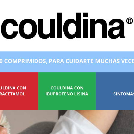
0 COMPRIMIDOS, PARA CUIDARTE MUCHAS VEC
ULDINA CON
COULDINA CON
RACETAMOL
IBUPROFENO LISINA
SINTOMA