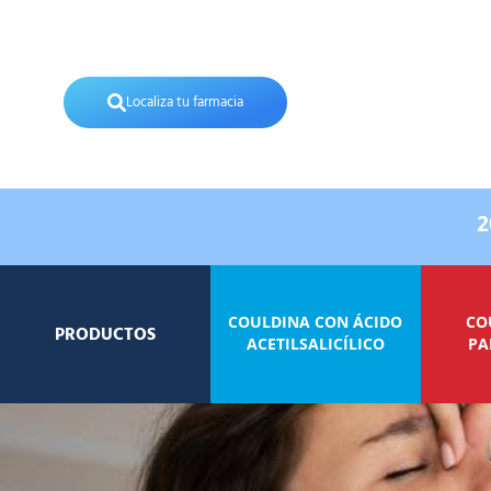
Localiza tu farmacia
2
COULDINA CON ÁCIDO
CO
PRODUCTOS
ACETILSALICÍLICO
PA