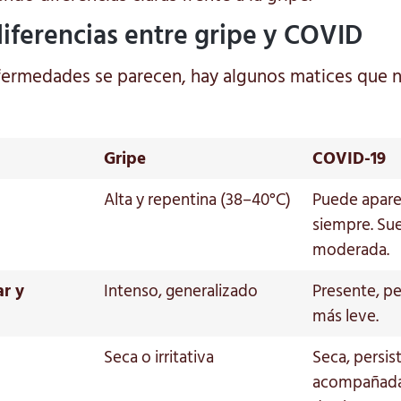
diferencias entre gripe y COVID
rmedades se parecen, hay algunos matices que n
Gripe
COVID-19
Alta y repentina (38–40°C)
Puede apare
siempre. Su
moderada.
ar y
Intenso, generalizado
Presente, p
más leve.
Seca o irritativa
Seca, persis
acompañada