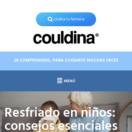
X
Localiza tu farmacia
20 COMPRIMIDOS, PARA CUIDARTE MUCHAS VECES
MENÚ
Resfriado en niños:
consejos esenciales