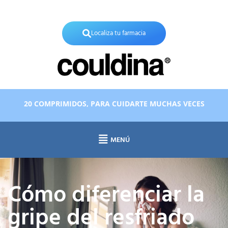
X
Localiza tu farmacia
20 COMPRIMIDOS, PARA CUIDARTE MUCHAS VECES
MENÚ
Cómo diferenciar la
gripe del resfriado